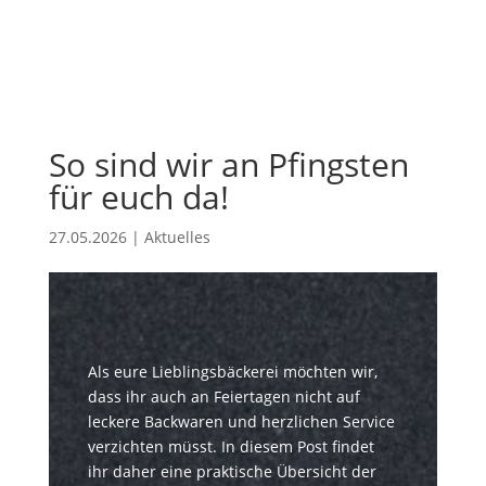
So sind wir an Pfingsten
für euch da!
27.05.2026
|
Aktuelles
Als eure Lieblingsbäckerei möchten wir,
dass ihr auch an Feiertagen nicht auf
leckere Backwaren und herzlichen Service
verzichten müsst. In diesem Post findet
ihr daher eine praktische Übersicht der