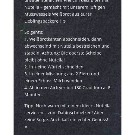
unwiderstehlichen French Toast Bites mit
Nutella – gemacht mit unserem luftigen
Musswessels Weißbrot aus eurer
Lieblingsbäckerei! ☺️
So geht’s:
1. Weißbrotkanten abschneiden, dann
abwechselnd mit Nutella bestreichen und
stapeln. Achtung: Die oberste Scheibe
bleibt ohne Nutella!
2. In kleine Würfel schneiden.
3. In einer Mischung aus 2 Eiern und
einem Schuss Milch wenden.
4. Ab in den Airfryer bei 180 Grad für ca. 8
Minuten.
Tipp: Noch warm mit einem Klecks Nutella
servieren – zum Dahinschmelzen! Aber
keine Sorge: Auch kalt ein echter Genuss!
⭐