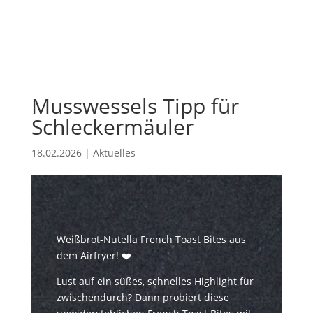
Musswessels Tipp für
Schleckermäuler
18.02.2026
|
Aktuelles
Weißbrot-Nutella French Toast Bites aus
dem Airfryer! ❤️
Lust auf ein süßes, schnelles Highlight für
zwischendurch? Dann probiert diese