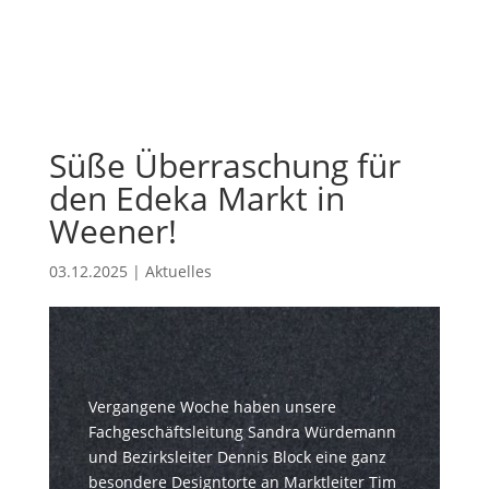
Süße Überraschung für
den Edeka Markt in
Weener!
03.12.2025
|
Aktuelles
Vergangene Woche haben unsere
Fachgeschäftsleitung Sandra Würdemann
und Bezirksleiter Dennis Block eine ganz
besondere Designtorte an Marktleiter Tim