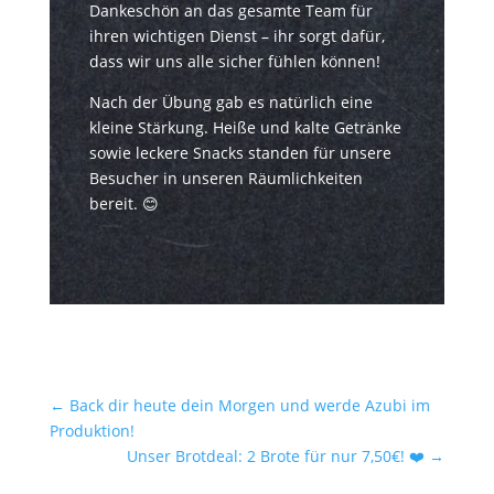
Dankeschön an das gesamte Team für
ihren wichtigen Dienst – ihr sorgt dafür,
dass wir uns alle sicher fühlen können!
Nach der Übung gab es natürlich eine
kleine Stärkung. Heiße und kalte Getränke
sowie leckere Snacks standen für unsere
Besucher in unseren Räumlichkeiten
bereit. 😊
←
Back dir heute dein Morgen und werde Azubi im
Produktion!
Unser Brotdeal: 2 Brote für nur 7,50€! ❤️
→