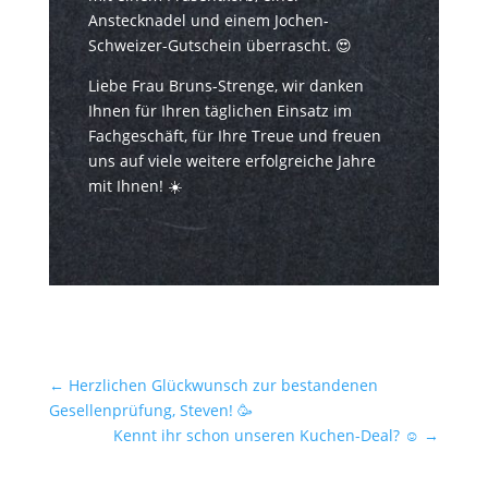
Anstecknadel und einem Jochen-
Schweizer-Gutschein überrascht. 😍
Liebe Frau Bruns-Strenge, wir danken
Ihnen für Ihren täglichen Einsatz im
Fachgeschäft, für Ihre Treue und freuen
uns auf viele weitere erfolgreiche Jahre
mit Ihnen! ☀️
←
Herzlichen Glückwunsch zur bestandenen
Gesellenprüfung, Steven! 🥳
Kennt ihr schon unseren Kuchen-Deal? ☺
→