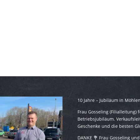
10 Jahre – Jubiläum in Möhle
Frau Gosseling (Filialleitung) 
Betriebsjubiläum. Verkaufsle
Geschenke und die besten G
DANKE 💐 Frau Gosseling und