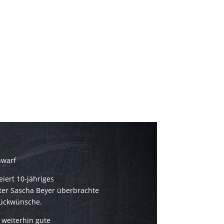
nwarf
feiert 10-jähriges
iter Sascha Beyer überbrachte
lückwünsche.
 weiterhin gute