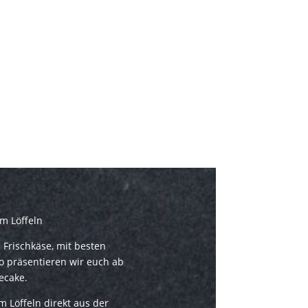
m Löffeln
 Frischkäse, mit besten
o präsentieren wir euch ab
ecake.
zum Löffeln direkt aus der