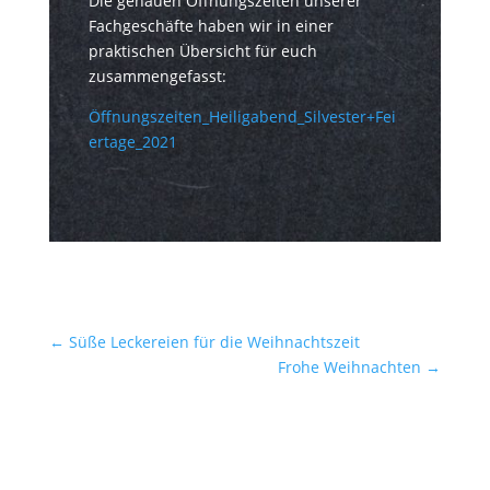
Die genauen Öffnungszeiten unserer
Fachgeschäfte haben wir in einer
praktischen Übersicht für euch
zusammengefasst:
Öffnungszeiten_Heiligabend_Silvester+Fei
ertage_2021
←
Süße Leckereien für die Weihnachtszeit
Frohe Weihnachten
→