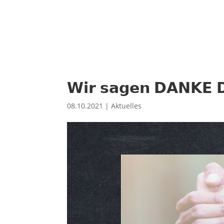
𝗪𝗶𝗿 𝘀𝗮𝗴𝗲𝗻 𝗗𝗔𝗡𝗞𝗘
08.10.2021
|
Aktuelles