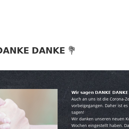
 𝗗𝗔𝗡𝗞𝗘 𝗗𝗔𝗡𝗞𝗘 💐
𝗪𝗶𝗿 𝘀𝗮𝗴𝗲𝗻 𝗗𝗔𝗡𝗞𝗘 𝗗𝗔𝗡𝗞
Auch an uns ist die Corona-Ze
vorbeigegangen. Daher ist es
sagen!
Wir danken unseren neuen Kol
Wochen eingestellt haben. Da